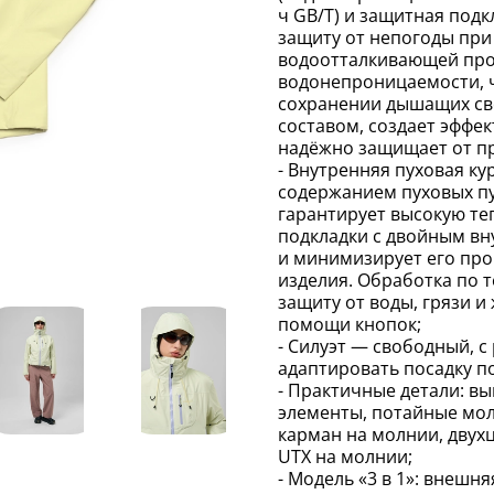
ч GB/T) и защитная подк
защиту от непогоды при
водоотталкивающей про
водонепроницаемости, ч
сохранении дышащих св
составом, создает эффек
надёжно защищает от пр
- Внутренняя пуховая к
содержанием пуховых пуч
гарантирует высокую те
подкладки с двойным вн
и минимизирует его пр
изделия. Обработка по 
защиту от воды, грязи и
помощи кнопок;
- Силуэт — свободный, с
адаптировать посадку п
- Практичные детали: в
элементы, потайные мол
карман на молнии, двух
UTX на молнии;
- Модель «3 в 1»: внешн