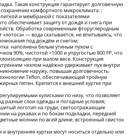
ладка. Такая конструкция гарантирует долговечную
 сохранении комфортного микроклимата. ;
питкой и мембраной с показателями
то обеспечивает защиту от дождя и снега при
ойств. Обработка современным фторуглеродным
т «лотоса» — вода скатывается, не впитываясь, что
омокания под дождём и снегом;
уртка наполнена белым утиным пухом с
ков 90%, чистотой >1000 и упругостью 800 FP, что
плоизоляцию при малом весе. Конструкция
утренним чехлом надёжно удерживает пух внутри
оникновение наружу, повышая долговечность
технологии Teflon, обеспечивающей тройную
 жирных пятен. Крепится к внешней куртке при
 регулируемыми кулисками по низу, что позволяет
од разные слои одежды и погодные условия;
ышитый логотип на груди, светоотражающие
нии на рукавах и по бокам подкладки, передний
цветные молнии по всей длине, встроенный свисток
яя и внутренняя куртки могут носиться отдельно или