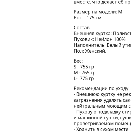
вместе, что делает её п
Размер на модели: M
Рост: 175 см
Состав:
Внешняя куртка: Полиэс
Пуховик: Нейлон 100%
Наполнитель: Белый ути
Пол: Женский.
Вес:
S - 755 гр
M - 765 гр
L- 775 гр
Рекомендации по уходу:
- Внешнюю куртку не ре
загрязнения удалять сал
нейтральным моющим сре
- Пуховую подкладку сти
и машинной сушки, суши
проветриваемом помеще
- Хранить в сухом месте