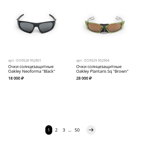
арт.
OO9528 952801
арт.
OO9529 952904
Очки солнцезащитные
Очки солнцезащитные
Oakley Neoforma "Black"
Oakley Plantaris Sq "Brown"
18 000 ₽
28 000 ₽
1
2
3
…
50