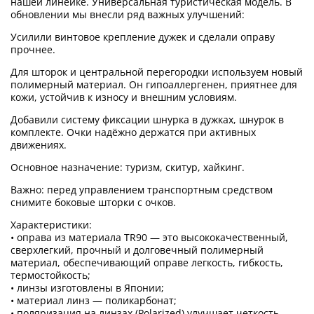
нашей линейке. Универсальная туристическая модель. В
обновлении мы внесли ряд важных улучшений:
Усилили винтовое крепление дужек и сделали оправу
прочнее.
Для шторок и центральной перегородки используем новый
полимерный материал. Он гипоаллергенен, приятнее для
кожи, устойчив к износу и внешним условиям.
Добавили систему фиксации шнурка в дужках, шнурок в
комплекте. Очки надёжно держатся при активных
движениях.
Основное назначение: туризм, скитур, хайкинг.
Важно: перед управлением транспортным средством
снимите боковые шторки с очков.
Характеристики:
• оправа из материала TR90 — это высококачественный,
сверхлегкий, прочный и долговечный полимерный
материал, обеспечивающий оправе легкость, гибкость,
термостойкость;
• линзы изготовлены в Японии;
• материал линз — поликарбонат;
• поляризация на линзах (Polarized) улучшает четкость