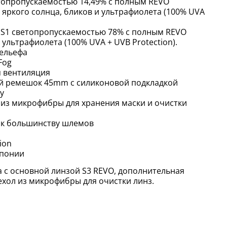
етопропускаемостью 14,49% с полным REVO
яркого солнца, бликов и ультрафиолета (100% UVA
 S1 светопропускаемостью 78% с полным REVO
ультрафиолета (100% UVA + UVB Protection).
рельефа
Fog
я вентиляция
й ремешок 45mm с силиконовой подкладкой
у
 из микрофибры для хранения маски и очистки
 к большинству шлемов
ion
Японии
а с основной линзой S3 REVO, дополнительная
ехол из микрофибры для очистки линз.