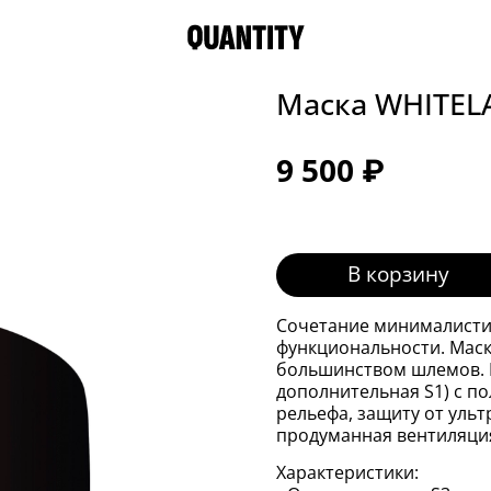
Маска WHITELA
9 500 ₽
В корзину
Cочетание минималисти
функциональности. Маск
большинством шлемов. Ш
дополнительная S1) с п
рельефа, защиту от ульт
продуманная вентиляция
Характеристики: