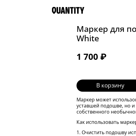
Маркер для по
White
1 700 ₽
В корзину
Маркер может использов
уставшей подошве, но и
собственного необычног
Как использовать марке
1. Очистить подошву исп