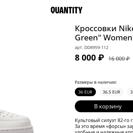
Кроссовки Nike
Green" Women
арт.
DD8959-112
8 000 ₽
16 000 ₽
Размеры в наличии:
36 EUR
36.5 EUR
3
В корзину
Культовый силуэт 82-го 
За это время «форсы» з
удобные и надежные кро