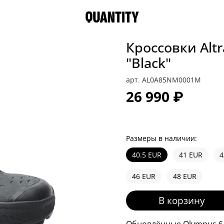
Кроссовки Alt
"Black"
арт.
AL0A85NM0001M
26 990 ₽
Размеры в наличии:
40.5 EUR
41 EUR
4
46 EUR
48 EUR
В корзину
Обновлённые Olympus 6 