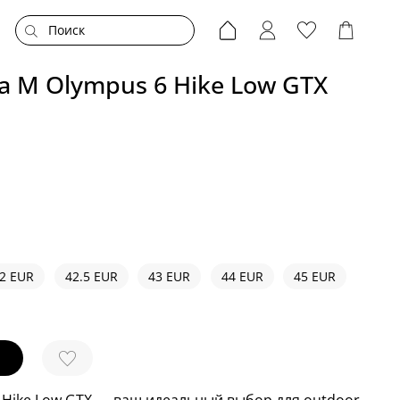
ra M Olympus 6 Hike Low GTX
2 EUR
42.5 EUR
43 EUR
44 EUR
45 EUR
Hike Low GTX — ваш идеальный выбор для outdoor-