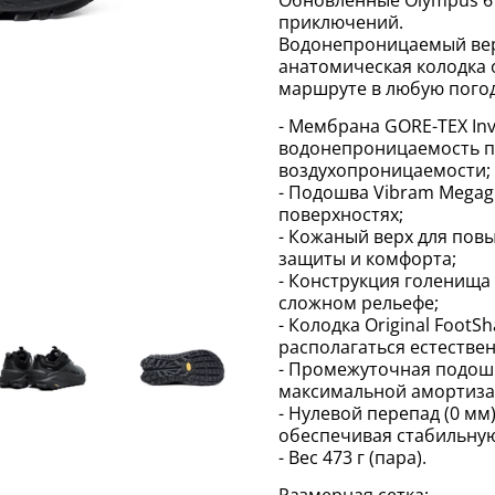
приключений.
Водонепроницаемый верх
анатомическая колодка 
маршруте в любую погод
- Мембрана GORE-TEX Inv
водонепроницаемость п
воздухопроницаемости;
- Подошва Vibram Megagr
поверхностях;
- Кожаный верх для пов
защиты и комфорта;
- Конструкция голенища
сложном рельефе;
- Колодка Original Foot
располагаться естестве
- Промежуточная подошв
максимальной амортиза
- Нулевой перепад (0 мм
обеспечивая стабильную
- Вес 473 г (пара).
Размерная сетка: