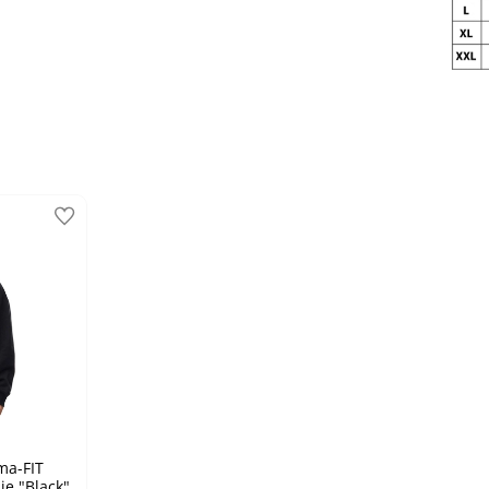
ma-FIT
ie "Black"