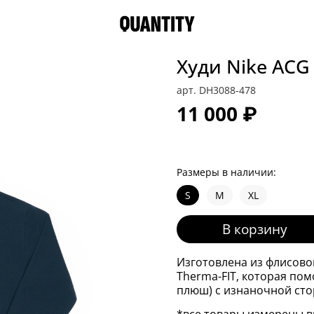
Худи Nike ACG 
арт.
DH3088-478
11 000 ₽
Размеры в наличии:
S
M
XL
В корзину
Изготовлена из флисово
Therma-FIT, которая пом
плюш) с изнаночной сто
*все товары измерены в