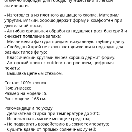
отлично подойдет для города, путешествий и лёгкой
активности.
- Изготовлена из плотного дышащего хлопка. Материал
упругий, мягкий, хорошо держит форму и комфортен при
длительной носке;
- Антибактериальная обработка подавляет рост бактерий и
снижает появление запаха;
- Меланжевая фактура придает визуальную глубину цвету;
- Свободный крой не сковывает движения и подходит для
разных типов фигур;
- Классический круглый вырез хорошо держит форму;
- Авторский принт с outdoor-настроением, цифровая
печать;
- Вышивка цепным стежком.
Состав: 100% хлопок
Пол: Унисекс
Размер на модели: S.
Рост модели: 168 см.
Рекомендации по уходу:
- Деликатная стирка при температуре до 30°C;
- Использовать мягкие моющие средства;
- Не подвергать воздействию высоких температур;
- Сушить вдали от прямых солнечных лучей;