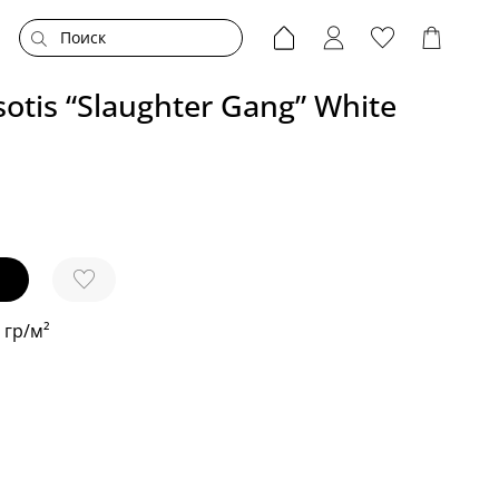
tis “Slaughter Gang” White
 гр/м²