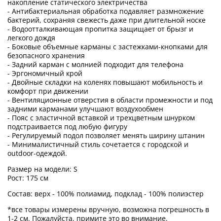
накопление статического электричества
- Антибактериальная обработка подавляет размножение
бактерий, сохраняя свежесть даже при длительной носке
- Водоотталкивающая пропитка защищает от брызг и
легкого дождя
- Боковые объемные карманы с застежками-кнопками для
безопасного хранения
- Задний карман с молнией подходит для телефона
- Эргономичный крой
- Двойные складки на коленях повышают мобильность и
комфорт при движении
- Вентиляционные отверстия в области промежности и под
задними карманами улучшают воздухообмен
- Пояс с эластичной вставкой и трехцветным шнурком
подстраивается под любую фигуру
- Регулируемый подол позволяет менять ширину штанин
- Минималистичный стиль сочетается с городской и
outdoor-одеждой.
Размер на модели: S
Рост: 175 см
Состав: верх - 100% полиамид, подклад - 100% полиэстер
*все товары измерены вручную, возможна погрешность в
1-2 см. Пожалуйста, примите это во внимание.