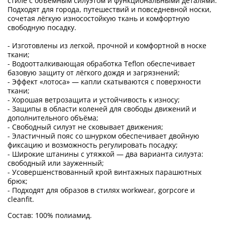
стиле с объёмным силуэтом и функциональными деталями.
Подходят для города, путешествий и повседневной носки,
сочетая лёгкую износостойкую ткань и комфортную
свободную посадку.
- Изготовлены из легкой, прочной и комфортной в носке
ткани;
- Водоотталкивающая обработка Teflon обеспечивает
базовую защиту от лёгкого дождя и загрязнений;
- Эффект «лотоса» — капли скатываются с поверхности
ткани;
- Хорошая ветрозащита и устойчивость к износу;
- Защипы в области коленей для свободы движений и
дополнительного объёма;
- Свободный силуэт не сковывает движения;
- Эластичный пояс со шнурком обеспечивает двойную
фиксацию и возможность регулировать посадку;
- Широкие штанины с утяжкой — два варианта силуэта:
свободный или зауженный;
- Усовершенствованный крой винтажных парашютных
брюк;
- Подходят для образов в стилях workwear, gorpcore и
cleanfit.
Состав: 100% полиамид.