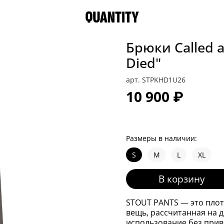
Брюки Called a
Died"
арт.
STPKHD1U26
10 900 ₽
Размеры в наличии:
S
M
L
XL
В корзину
STOUT PANTS — это плот
вещь, рассчитанная на 
использование без прив