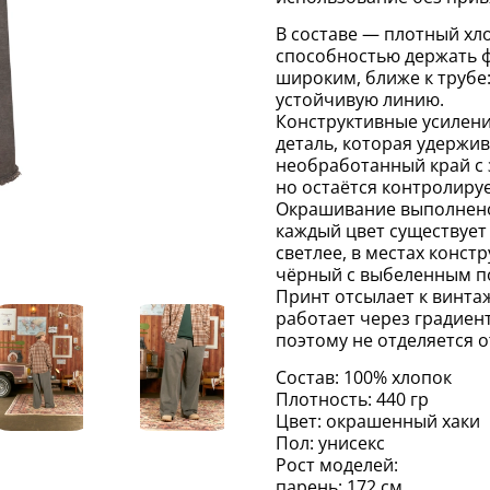
В составе — плотный хл
способностью держать ф
широким, ближе к трубе:
устойчивую линию.
Конструктивные усилени
деталь, которая удержив
необработанный край с 
но остаётся контролиру
Окрашивание выполнено
каждый цвет существует
светлее, в местах конст
чёрный с выбеленным п
Принт отсылает к винтаж
работает через градиен
поэтому не отделяется о
Состав: 100% хлопок
Плотность: 440 гр
Цвет: окрашенный хаки
Пол: унисекс
Рост моделей:
парень: 172 см