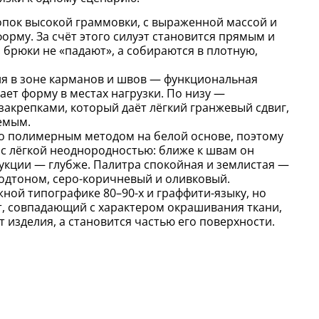
опок высокой граммовки, с выраженной массой и
орму. За счёт этого силуэт становится прямым и
 брюки не «падают», а собираются в плотную,
я в зоне карманов и швов — функциональная
ает форму в местах нагрузки. По низу —
закрепками, который даёт лёгкий гранжевый сдвиг,
емым.
 полимерным методом на белой основе, поэтому
 с лёгкой неоднородностью: ближе к швам он
рукции — глубже. Палитра спокойная и землистая —
одтоном, серо-коричневый и оливковый.
ной типографике 80–90-х и граффити-языку, но
т, совпадающий с характером окрашивания ткани,
т изделия, а становится частью его поверхности.