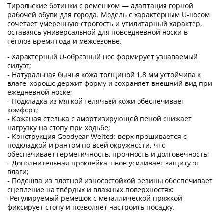
Тирольские ботинки с ремешком — адаптация горной
рабочей обуви для города. Модель с характерным U-носом
сочетает умеренную строгость и утилитарный характер,
оставаясь универсальной для повседневной носки в
тёплое время года и межсезонье.
- Характерный U-образный нос формирует узнаваемый
силуэт;
- Натуральная бычья кожа толщиной 1,8 мм устойчива к
влаге, хорошо держит форму и сохраняет внешний вид при
ежедневной носке;
- Подкладка из мягкой телячьей кожи обеспечивает
комфорт;
- Кожаная стелька с амортизирующей пеной снижает
нагрузку на стопу при ходьбе;
- Конструкция Goodyear Welted: верх прошивается с
подкладкой и рантом по всей окружности, что
обеспечивает герметичность, прочность и долговечность;
- Дополнительная проклейка швов усиливает защиту от
влаги;
- Подошва из плотной износостойкой резины обеспечивает
сцепление на твёрдых и влажных поверхностях;
-Регулируемый ремешок с металлической пряжкой
фиксирует стопу и позволяет настроить посадку.